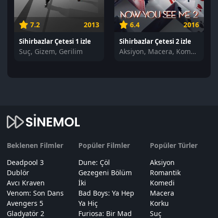
7.2
2013
6.4
2016
Sihirbazlar Çetesi 1 izle
Sihirbazlar Çetesi 2 izle
Suç, Gizem, Gerilim
Aksiyon, Macera, Komedi
Beklenen Filmler
Popüler Filmler
Popüler Türler
Deadpool 3
Dune: Çöl
Aksiyon
Dublör
Gezegeni Bölüm
Romantik
Avcı Kraven
İki
Komedi
Venom: Son Dans
Bad Boys: Ya Hep
Macera
Avengers 5
Ya Hiç
Korku
Gladyatör 2
Furiosa: Bir Mad
Suç