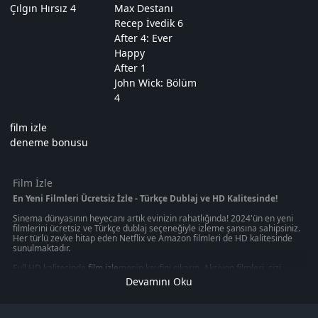
Çılgın Hırsız 4
Max Destanı
Recep İvedik 6
After 4: Ever
Happy
After 1
John Wick: Bölüm
4
film izle
deneme bonusu
Film İzle
En Yeni Filmleri Ücretsiz İzle - Türkçe Dublaj ve HD Kalitesinde!
Sinema dünyasının heyecanı artık evinizin rahatlığında! 2024'ün en yeni
filmlerini ücretsiz ve Türkçe dublaj seçeneğiyle izleme şansına sahipsiniz.
Her türlü zevke hitap eden Netflix ve Amazon filmleri de HD kalitesinde
sunulmaktadır.
Full HD kalitesinde
film izle
menin keyfini çıkarın. Aksiyon filmleri, sizi
gerilim dolu anların içine çekerken, macera filmleri sizi uzak diyarlara
Devamını Oku
götürecek. Korku filmleri, heyecan dolu anlar yaşamanızı sağlarken, en
yeni filmleri izleme imkanı size evinizin konforunda sunuluyor.
Ücretsiz film izleme imkanı sunan platformlar, size sinema keyfini en iyi