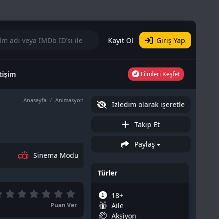
Kayıt Ol
Giriş Yap
etişim
Filmleri Keşfet
Anasayfa
Animasyon
İzledim olarak işeretle
Takip Et
Paylaş
Sinema Modu
Türler
18+
Puan Ver
Aile
Aksiyon