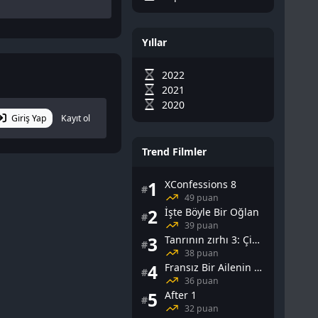
Yıllar
2022
2021
2020
Giriş Yap
Kayıt ol
Trend Filmler
1
XConfessions 8
#
49 puan
2
İşte Böyle Bir Oğlan
#
39 puan
3
Tanrının zırhı 3: Çin Falı
#
38 puan
4
Fransız Bir Ailenin Cinsel Yaşamı
#
36 puan
5
After 1
#
32 puan