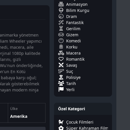
Animasyon
Bilim Kurgu
Dram
Fantastik
Gerilim
Gizem
, Danimarka yönetmen
Komedi
lliam Wheeler yapımcı
Korku
medi, macera, aile
Macera
rjinal 1080p kalitede
Romantik
rını, gizli
Savaş
ı Wu'nun önderliğinde,
Suç
on'un En Kötü
Polisiye
 babaya karşı oğul;
Tarih
 olarak gösterebilmek
Yerli
olmayan modern ninja
Özel Kategori
Ülke
Amerika
Çocuk Filmleri
Süper Kahraman Filmleri