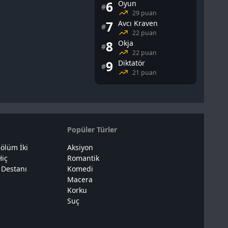
6
Oyun
#
29 puan
7
Avcı Kraven
#
22 puan
8
Okja
#
22 puan
9
Diktatör
#
21 puan
Popüler Türler
ölüm İki
Aksiyon
Hiç
Romantik
 Destanı
Komedi
Macera
Korku
Suç