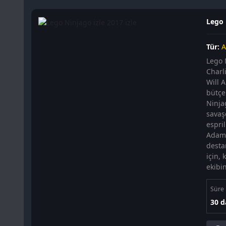
Lego 
Tür:
A
Lego 
Charl
Will 
bütçe
Ninja
savaş
espri
Adamı
desta
için,
ekibin
Süre
30 d