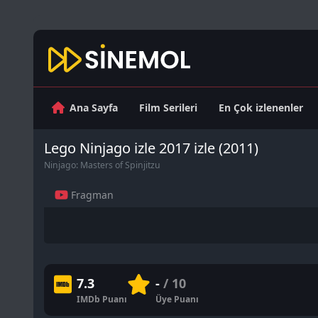
Ana Sayfa
Film Serileri
En Çok izlenenler
Lego Ninjago izle 2017 izle (2011)
Ninjago: Masters of Spinjitzu
Fragman
7.3
-
/ 10
IMDb Puanı
Üye Puanı