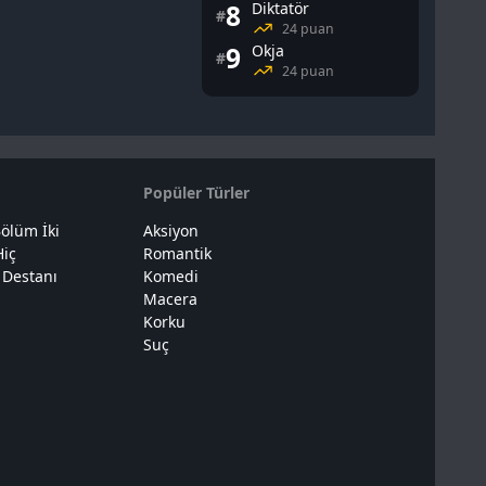
8
Diktatör
#
24 puan
9
Okja
#
24 puan
Popüler Türler
ölüm İki
Aksiyon
Hiç
Romantik
 Destanı
Komedi
Macera
Korku
Suç