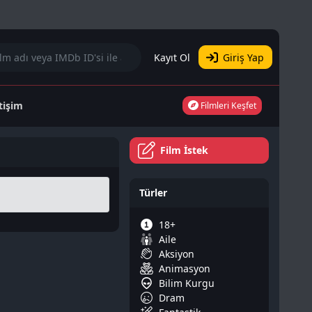
Kayıt Ol
Giriş Yap
etişim
Filmleri Keşfet
Film İstek
Türler
18+
Aile
Aksiyon
Animasyon
Bilim Kurgu
Dram