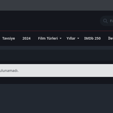
Tavsiye
2024
Film Türleri
Yıllar
IMDb 250
İl
 bulunamadı.