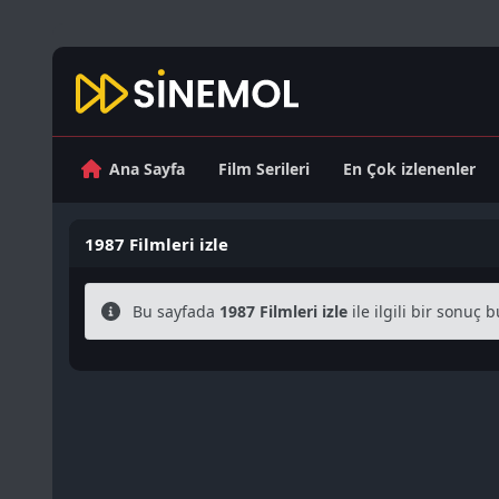
Ana Sayfa
Film Serileri
En Çok izlenenler
1987 Filmleri izle
Bu sayfada
1987 Filmleri izle
ile ilgili bir sonuç