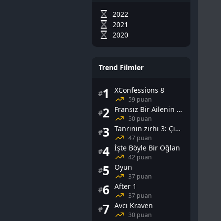
2022
2021
2020
Trend Filmler
1
XConfessions 8
#
59 puan
2
Fransız Bir Ailenin Cinsel Yaşamı
#
50 puan
3
Tanrının zırhı 3: Çin Falı
#
47 puan
4
İşte Böyle Bir Oğlan
#
42 puan
5
Oyun
#
37 puan
6
After 1
#
37 puan
7
Avcı Kraven
#
30 puan