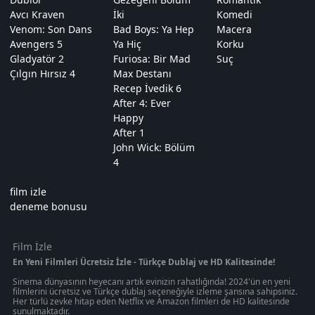
Avcı Kraven
İki
Komedi
Venom: Son Dans
Bad Boys: Ya Hep
Macera
Avengers 5
Ya Hiç
Korku
Gladyatör 2
Furiosa: Bir Mad
Suç
Çılgın Hırsız 4
Max Destanı
Recep İvedik 6
After 4: Ever
Happy
After 1
John Wick: Bölüm
4
film izle
deneme bonusu
Film İzle
En Yeni Filmleri Ücretsiz İzle - Türkçe Dublaj ve HD Kalitesinde!
Sinema dünyasının heyecanı artık evinizin rahatlığında! 2024'ün en yeni
filmlerini ücretsiz ve Türkçe dublaj seçeneğiyle izleme şansına sahipsiniz.
Her türlü zevke hitap eden Netflix ve Amazon filmleri de HD kalitesinde
sunulmaktadır.