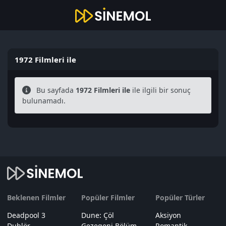
1972 Filmleri ile
Bu sayfada
1972 Filmleri ile
ile ilgili bir sonuç
bulunamadı.
Beklenen Filmler
Popüler Filmler
Popüler Türler
Deadpool 3
Dune: Çöl
Aksiyon
Dublör
Gezegeni Bölüm
Romantik